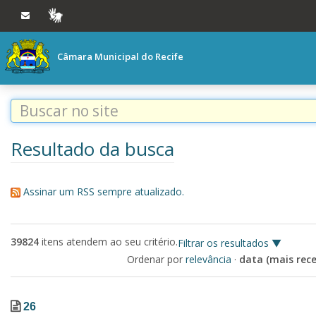
Ir ao conteúdo
Ir à navegação principal
VLIBRAS
Câmara Municipal do Recife
Resultado da busca
Assinar um RSS sempre atualizado.
39824
itens atendem ao seu critério.
Filtrar os resultados
Ordenar por
relevância
·
data (mais rece
26