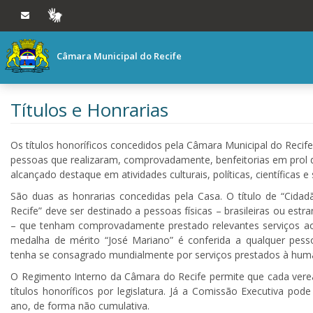
Ir ao conteúdo
Ir à navegação principal
VLIBRAS
Câmara Municipal do Recife
Títulos e Honrarias
Os títulos honoríficos concedidos pela Câmara Municipal do Reci
pessoas que realizaram, comprovadamente, benfeitorias em pro
alcançado destaque em atividades culturais, políticas, científicas e 
São duas as honrarias concedidas pela Casa. O título de “Cidad
Recife” deve ser destinado a pessoas físicas – brasileiras ou estr
– que tenham comprovadamente prestado relevantes serviços ao 
medalha de mérito “José Mariano” é conferida a qualquer pessoa
tenha se consagrado mundialmente por serviços prestados à hum
O Regimento Interno da Câmara do Recife permite que cada vere
títulos honoríficos por legislatura. Já a Comissão Executiva pode 
ano, de forma não cumulativa.