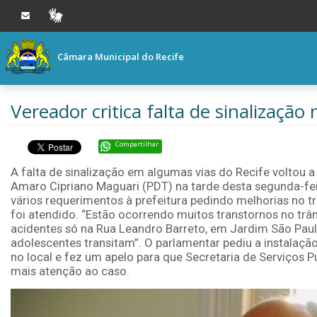
Ir ao conteúdo
Ir à navegação principal
VLIBRAS
Câmara Municipal do Recife
Vereador critica falta de sinalização 
Compartilhar
A falta de sinalização em algumas vias do Recife voltou a 
Amaro Cipriano Maguari (PDT) na tarde desta segunda-fei
vários requerimentos à prefeitura pedindo melhorias no tr
foi atendido. “Estão ocorrendo muitos transtornos no trân
acidentes só na Rua Leandro Barreto, em Jardim São Paul
adolescentes transitam”. O parlamentar pediu a instalaçã
no local e fez um apelo para que Secretaria de Serviços P
mais atenção ao caso.