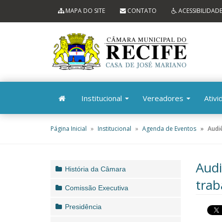
Ir ao conteúdo
Ir à navegação principal
MAPA DO SITE
CONTATO
ACESSIBILIDAD
Institucional
Vereadores
Ativi
Página Inicial
Institucional
Agenda de Eventos
Audiê
Audi
História da Câmara
trab
Comissão Executiva
Presidência