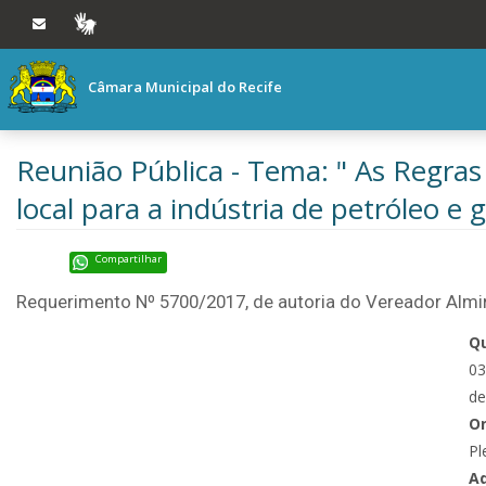
Ir ao conteúdo
Ir à navegação principal
VLIBRAS
Câmara Municipal do Recife
Reunião Pública - Tema: " As Regra
local para a indústria de petróleo e g
Compartilhar
Requerimento Nº 5700/2017, de autoria do Vereador Almi
Q
03
d
O
Pl
Ad