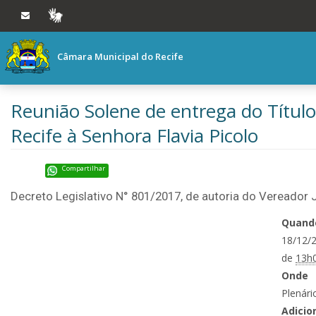
Ir ao conteúdo
Ir à navegação principal
VLIBRAS
Câmara Municipal do Recife
Reunião Solene de entrega do Títul
Recife à Senhora Flavia Picolo
Compartilhar
Decreto Legislativo N° 801/2017, de autoria do Vereador
Quand
18/12/
de
13h
Onde
Plenári
Adicio