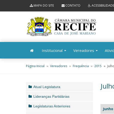
Ir ao conteúdo
Ir à navegação principal
MAPA DO SITE
CONTATO
ACESSIBILIDAD
Institucional
Vereadores
Ativi
Página Inicial
Vereadores
Frequência
2015
Julh
Julh
Atual Legislatura
Lideranças Partidárias
Legislaturas Anteriores
Junho