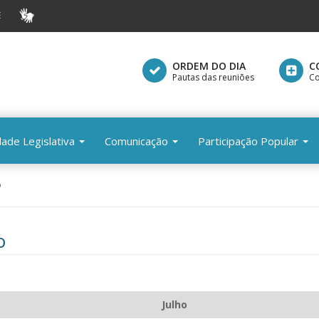
E
VLIBRAS
ORDEM DO DIA
C
Pautas das reuniões
Co
dade Legislativa
Comunicação
Participação Popular
o
o
Julho