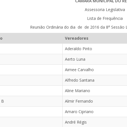
CÂMARA MUNICIPAL DO RE
Assessoria Legislativa
Lista de Frequência
a
Reunião Ordiná
ria
do dia de de 2016 da 8
Sessão L
do
Vereadores
Aderaldo Pinto
Aerto Luna
Aimee Carvalho
Alfredo Santana
Aline Mariano
 B
Almir Fernando
Amaro Cipriano
André Régis