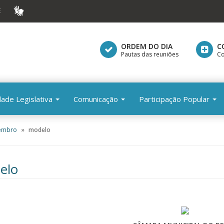
E
VLIBRAS
ORDEM DO DIA
C
Pautas das reuniões
Co
dade Legislativa
Comunicação
Participação Popular
embro
modelo
elo