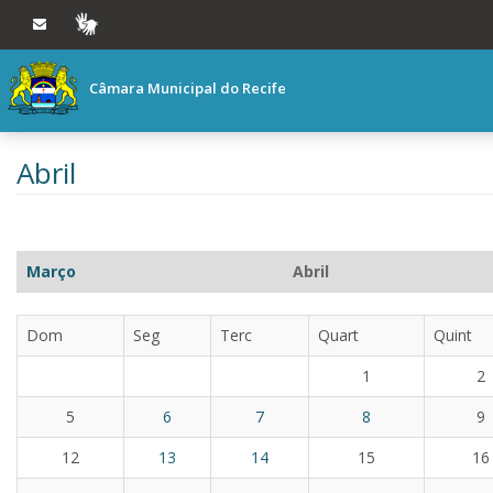
Ir ao conteúdo
Ir à navegação principal
VLIBRAS
Câmara Municipal do Recife
Abril
Março
Abril
Dom
Seg
Terc
Quart
Quint
1
2
5
6
7
8
9
12
13
14
15
16